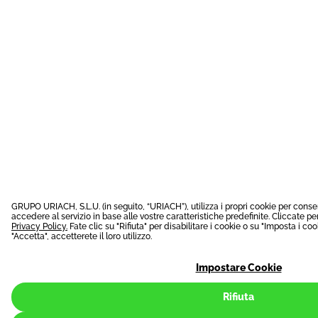
GRUPO URIACH, S.L.U. (in seguito, “URIACH”), utilizza i propri cookie per consent
accedere al servizio in base alle vostre caratteristiche predefinite. Cliccate p
Privacy Policy.
Fate clic su "Rifiuta" per disabilitare i cookie o su "Imposta i co
"Accetta", accetterete il loro utilizzo.
Impostare Cookie
Rifiuta