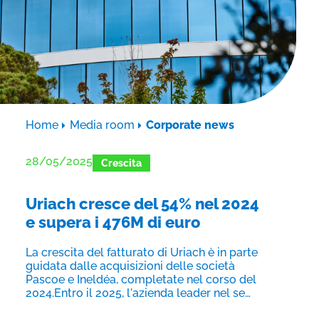
Home
Media room
Corporate news
28/05/2025
Crescita
Uriach cresce del 54% nel 2024
e supera i 476M di euro
La crescita del fatturato di Uriach è in parte
guidata dalle acquisizioni delle società
Pascoe e Ineldéa, completate nel corso del
2024.Entro il 2025, l'azienda leader nel se…